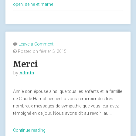
et
open
,
seine et marne
Marne
:
infos »
Leave a Comment
Posted on février 3, 2015
Merci
by
Admin
Annie son épouse ainsi que tous les enfants et la famille
de Claude Hamot tiennent à vous remercier des très
nombreux messages de sympathie que vous leur avez
témoigné en ce jour. Nous avons dit au revoir au …
Continue reading
« Merci »