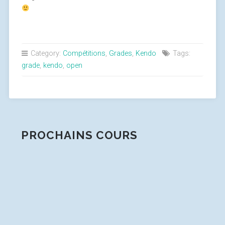
Category:
Compétitions
,
Grades
,
Kendo
Tags:
grade
,
kendo
,
open
PROCHAINS COURS