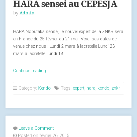
HARA sensei au CEPESJA
by
Admin
HARA Nobutaka sensei, le nouvel expert de la ZNKR sera
en France du 25 février au 21 mai. Voici ses dates de
venue chez nous : Lundi 2 mars à lacretelle Lundi 23
mars à lacretelle Lundi 13 …
Continue reading
« Dates
des
cours
Category:
Kendo
Tags:
expert
,
hara
,
kendo
,
znkr
avec
HARA
sensei
au
CEPESJA »
Leave a Comment
Posted on février 26, 2015