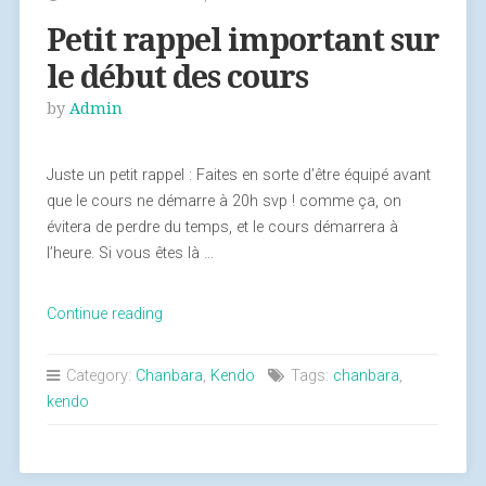
Petit rappel important sur
le début des cours
by
Admin
Juste un petit rappel : Faites en sorte d’être équipé avant
que le cours ne démarre à 20h svp ! comme ça, on
évitera de perdre du temps, et le cours démarrera à
l’heure. Si vous êtes là …
Continue reading
« Petit
rappel
important
Category:
Chanbara
,
Kendo
Tags:
chanbara
,
sur
kendo
le
début
des