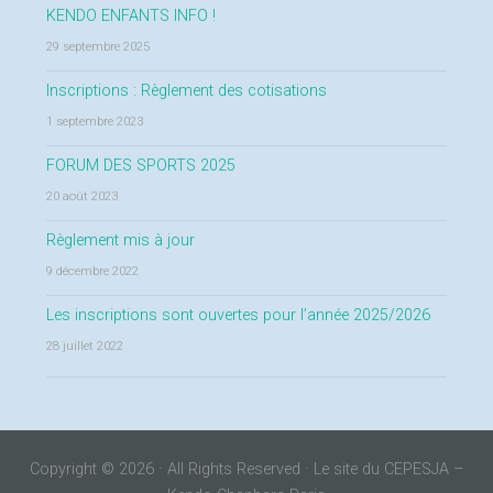
KENDO ENFANTS INFO !
29 septembre 2025
Inscriptions : Règlement des cotisations
1 septembre 2023
FORUM DES SPORTS 2025
20 août 2023
Règlement mis à jour
9 décembre 2022
Les inscriptions sont ouvertes pour l’année 2025/2026
28 juillet 2022
Copyright © 2026 · All Rights Reserved · Le site du CEPESJA –