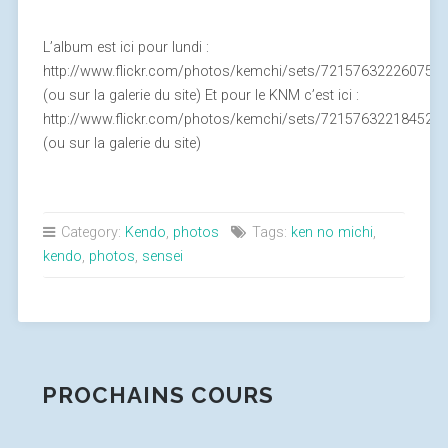
L’album est ici pour lundi :
http://www.flickr.com/photos/kemchi/sets/721576322260750
(ou sur la galerie du site) Et pour le KNM c’est ici :
http://www.flickr.com/photos/kemchi/sets/721576322184521
(ou sur la galerie du site)
Category:
Kendo
,
photos
Tags:
ken no michi
,
kendo
,
photos
,
sensei
PROCHAINS COURS