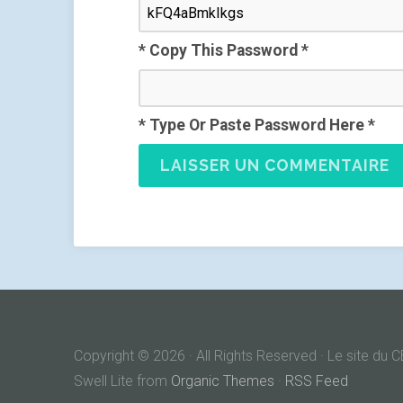
* Copy This Password *
* Type Or Paste Password Here *
Copyright © 2026 · All Rights Reserved · Le site d
Swell Lite from
Organic Themes
·
RSS Feed