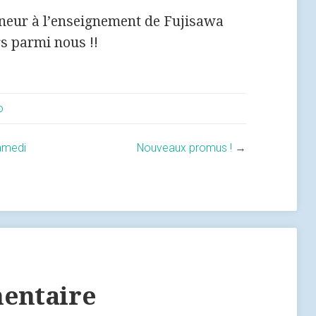
neur à l’enseignement de Fujisawa
rs parmi nous !!
o
amedi
Nouveaux promus !
→
entaire