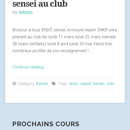
sensei au club
by
Admin
Bonjour à tous ENDÔ sensei, le nouvel expert ZNKR sera
présent au club les lundi 11 mars lundi 25 mars samedi
30 mars (enfants) lundi 8 avril lundi 20 mai Venez très
nombreux profiter de son enseignement ! …
Continue reading
« Dates
des
venues
Category:
Kendo
Tags:
endo
,
expert
,
kendo
,
znkr
d’ENDO
sensei
au
club »
PROCHAINS COURS