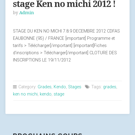
stage Ken no michi 2012 !
by
Admin
STAGE DU KEN NO MICHI 7.8.9 DECEMBRE 2012 CDFAS
EAUBONNE (95) / FRANCE [important] Programme et
tarifs > Télécharger[/important] [important]Fiches
d’inscriptions > Télécharger[/important] CLOTURE DES
INSCRIPTIONS LE 19/11/2012
Category:
Grades
,
Kendo
,
Stages
Tags:
grades
,
ken no michi
,
kendo
,
stage