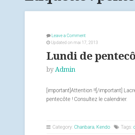
Leave a Comment
Updated on mai 17, 2013
Lundi de pentecôt
by
Admin
[important]Attention !![/important] Lacr
pentecôte ! Consultez le calendrier.
Category:
Chanbara
,
Kendo
Tags: