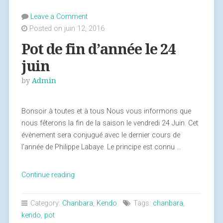
Leave a Comment
Posted on juin 12, 2016
Pot de fin d’année le 24
juin
by
Admin
Bonsoir à toutes et à tous Nous vous informons que
nous fêterons la fin de la saison le vendredi 24 Juin. Cet
évènement sera conjugué avec le dernier cours de
l’année de Philippe Labaye. Le principe est connu …
Continue reading
« Pot
de
fin
Category:
Chanbara
,
Kendo
Tags:
chanbara
,
d’année
kendo
,
pot
le